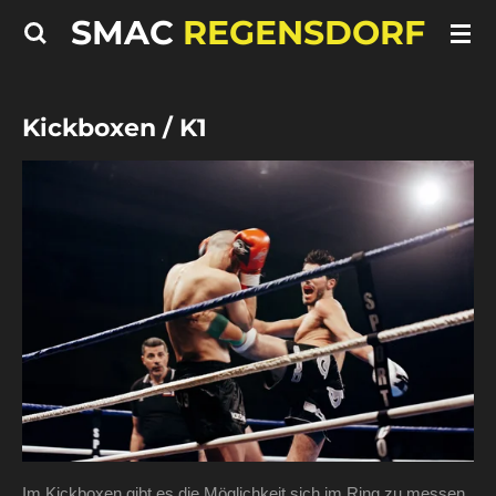
SMAC
REGENSDORF
Zum
Hauptinhalt
springen
Kickboxen / K1
Im Kickboxen gibt es die Möglichkeit sich im Ring zu messen.